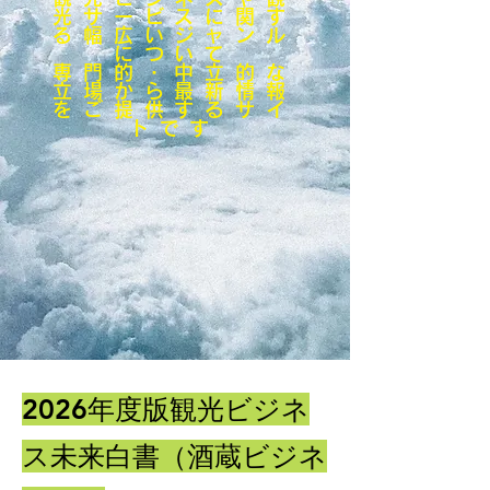
光サービスに関す
る幅広いジャンル
について
専門的・中立的な
立場から最新情報
をご提供するサイ
トです
​2026年度版観光ビジネ
ス未来白書（酒蔵ビジネ