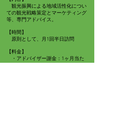
観光振興による地域活性化につい
ての観光戦略策定とマーケティング
等、専門アドバイス。
【時間】
原則として、月1回半日訪問
【料金】
・アドバイザー謝金：1ヶ月当た
り13万2千円（年間契約）
・経営指導：1日当たり9万8千円
・講演・教育訓練：1件当たり12
万7千円
顧問契約 事業者
【対象】
観光ビジネスの中小事業者
【内容】