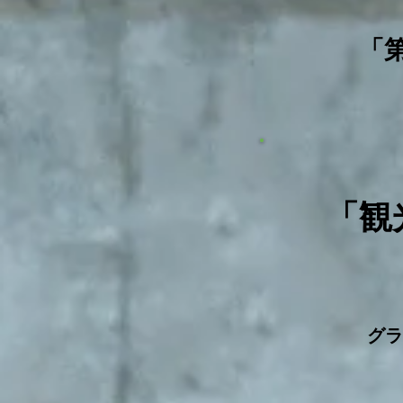
「
「観
グラ