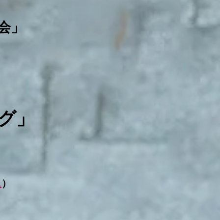
会」
グ」
ス
）