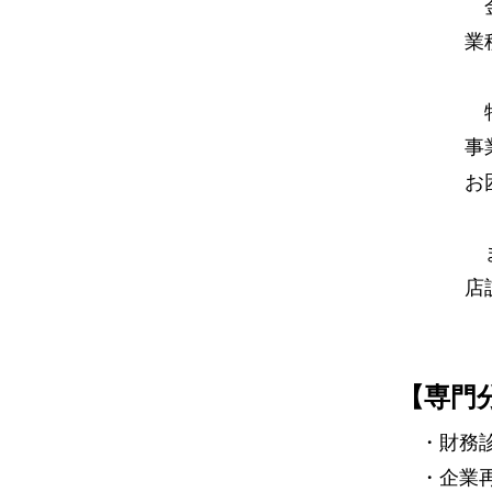
金
業
特
事
お
ま
店
【専門
・財務
・企業