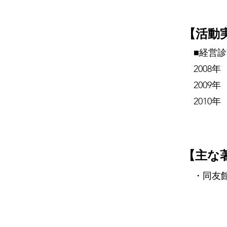
【活動
■経営
2008
200
201
【主な
・同友館