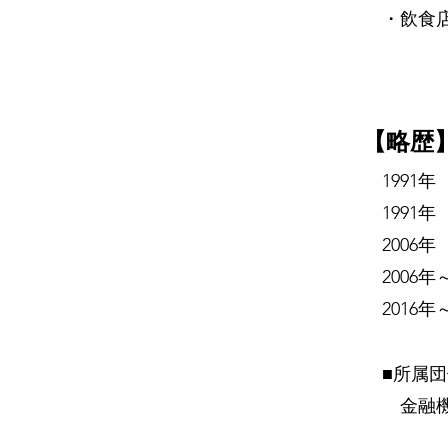
・飲食
【略歴
199
199
200
2006
201
■所属
金融機