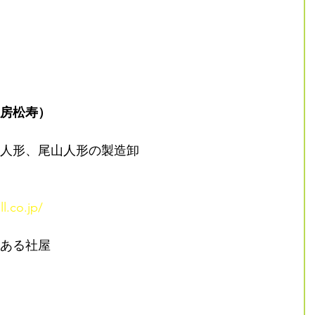
房松寿）
人形、尾山人形の製造卸
l.co.jp/
ある社屋