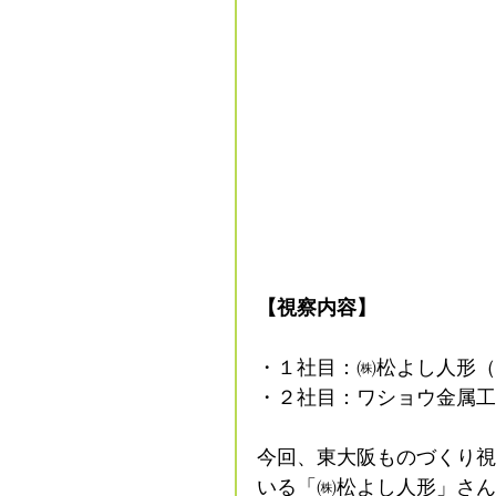
【視察内容】
・１社目：㈱松よし人形（
・２社目：ワショウ金属工
今回、東大阪ものづくり視
いる「㈱松よし人形」さん