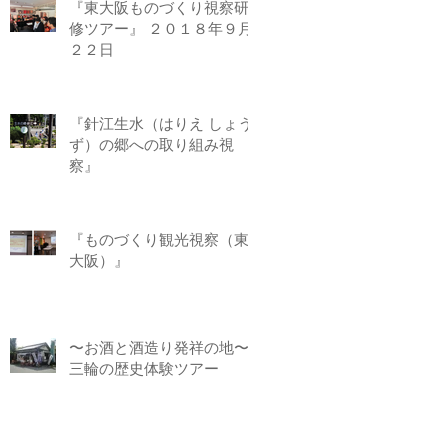
『東大阪ものづくり視察研
修ツアー』 ２０１８年９月
２２日
『針江生水（はりえ しょう
ず）の郷への取り組み視
察』
『ものづくり観光視察（東
大阪）』
〜お酒と酒造り発祥の地〜
三輪の歴史体験ツアー